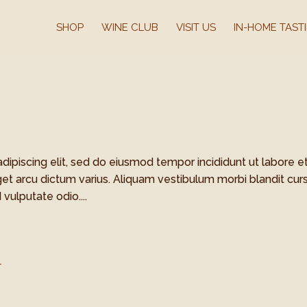
SHOP
WINE CLUB
VISIT US
IN-HOME TAST
dipiscing elit, sed do eiusmod tempor incididunt ut labore e
et arcu dictum varius. Aliquam vestibulum morbi blandit cur
 vulputate odio....
n